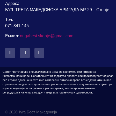
Адреса:
БУЛ. ТРЕТА МАКЕДОНСКА БРИГАДА БР. 29 – Скопје
Тел.
071-341-145
Емаил:
nugabest.skopje@gmail.com
Сајтот претставува специјализирано издание кое служи единствено за
информациони цели. Сопственикот
ги задржува правата кои произлегуваат од оваа
веб страна односно истата има комплетни авторски права врз содржината на веб
страната
и воедно н
е е дозвол
ено
користење на логото
и содржината на сајтот
при
кореспонденција, огласување и рекламирање, како и вршење измени,
репродукција
на истата од други лица и затоа не сноси одговорност
.
© 2026Нуга Бест Македонија