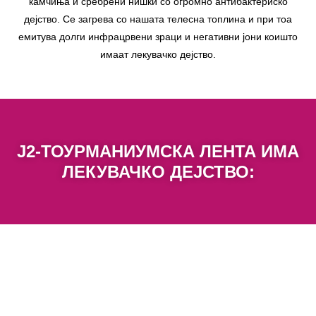
камчиња и сребрени нишки со огромно антибактериско
дејство. Се загрева со нашата телесна топлина и при тоа
емитува долги инфрацрвени зраци и негативни јони коишто
имаат лекувачко дејство.
J2-ТОУРМАНИУМСКА ЛЕНТА ИМА
ЛЕКУВАЧКО ДЕЈСТВО: