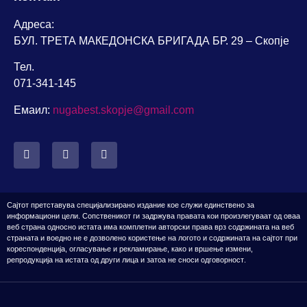
Адреса:
БУЛ. ТРЕТА МАКЕДОНСКА БРИГАДА БР. 29 – Скопје
Тел.
071-341-145
Емаил:
nugabest.skopje@gmail.com
Сајтот претставува специјализирано издание кое служи единствено за
информациони цели. Сопственикот
ги задржува правата кои произлегуваат од оваа
веб страна односно истата има комплетни авторски права врз содржината на веб
страната
и воедно н
е е дозвол
ено
користење на логото
и содржината на сајтот
при
кореспонденција, огласување и рекламирање, како и вршење измени,
репродукција
на истата од други лица и затоа не сноси одговорност
.