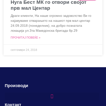
Нуга Бест МК го отвори својот
прв мал Центар
Драги клиенти, На наше огромно задоволство Ви го
најавуваме отварањето на нашиот прв мал центар
24.09.2018 (понеделник), на добро познатата
локација ул.3та Македонска бригада бр.29
ПРОЧИТАЈ ПОВЕЌЕ »
септември 24, 2018
Производи
Контакт