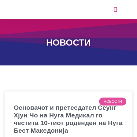
ИСКУСТВА ОД КОРИСНИЦИТЕ
НОВОСТИ
НОВОСТИ
Основачот и претседател Сеунг
Хјун Чо на Нуга Медикал го
честита 10-тиот роденден на Нуга
Бест Македонија