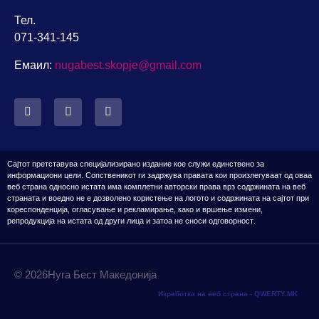
Тел.
071-341-145
Емаил:
nugabest.skopje@gmail.com
Сајтот претставува специјализирано издание кое служи единствено за
информациони цели. Сопственикот
ги задржува правата кои произлегуваат од оваа
веб страна односно истата има комплетни авторски права врз содржината на веб
страната
и воедно н
е е дозвол
ено
користење на логото
и содржината на сајтот
при
кореспонденција, огласување и рекламирање, како и вршење измени,
репродукција
на истата од други лица и затоа не сноси одговорност
.
© 2026Нуга Бест Македонија
Изработка на веб страна - QWERTY.MK