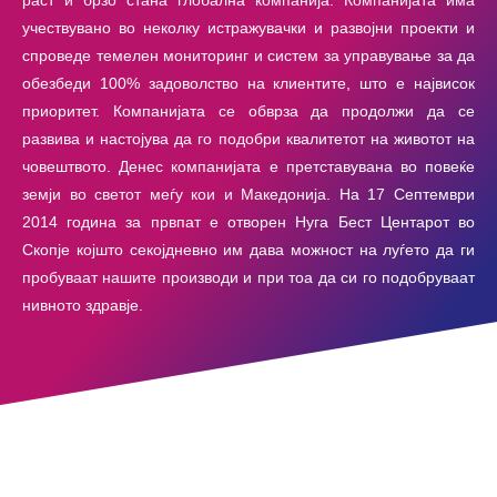
учествувано во неколку истражувачки и развојни проекти и
спроведе темелен мониторинг и систем за управување за да
обезбеди 100% задоволство на клиентите, што е највисок
приоритет. Компанијата се обврза да продолжи да се
развива и настојува да го подобри квалитетот на животот на
човештвото. Денес компанијата е претставувана во повеќе
земји во светот меѓу кои и Македонија. На 17 Септември
2014 година за првпат е отворен Нуга Бест Центарот во
Скопје којшто секојдневно им дава можност на луѓето да ги
пробуваат нашите производи и при тоа да си го подобруваат
нивното здравје.