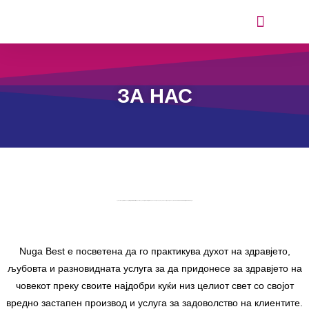
ИСКУСТВА ОД КОРИСНИЦИТЕ
ЗА НАС
Јужнокорејската компанија
Nuga Medical
, која произведува
производи
за превенција и подобрување на здравјето на луѓето е
основана во 2002 година во Сеул.
Nuga Best е посветена да го практикува духот на здравјето,
љубовта и разновидната услуга за да придонесе за здравјето на
човекот преку своите најдобри куќи низ целиот свет со својот
вредно застапен производ и услуга за задоволство на клиентите.