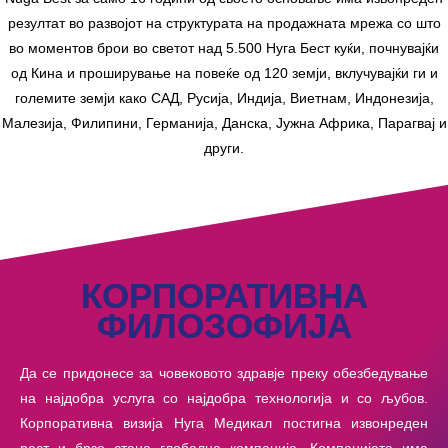
резултат во развојот на структурата на продажната мрежа со што
во моментов брои во светот над 5.500 Нуга Бест куќи, почнувајќи
од Кина и проширување на повеќе од 120 земји, вклучувајќи ги и
големите земји како САД, Русија, Индија, Виетнам, Индонезија,
Малезија, Филипини, Германија, Данска, Јужна Африка, Парагвај и
други.
КОРПОРАТИВНА
ФИЛОЗОФИЈА
Да се придонесе за човековото здравје преку обезбедување
на најдобра услуга со најдобра технологија и со љубов.
Корпоративна визија Нуга Медикал постигна извонреден
раст и брзо стана глобална компанија. Компанијата има