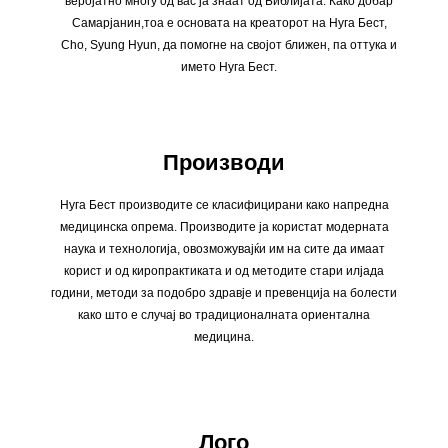
веројатно многу од вас ја знаат од Библијата. Како добар
Самарјанин,тоа е основата на креаторот на Нуга Бест,
Cho, Syung Hyun, да помогне на својот ближен, па оттука и
името Нуга Бест.
Производи
Нуга Бест производите се класифицирани како напредна
медицинска опрема. Производите ја користат модерната
наука и технологија, овозможувајќи им на сите да имаат
корист и од киропрактиката и од методите стари илјада
години, методи за подобро здравје и превенција на болести
како што е случај во традиционалната ориентална
медицина.
Лого