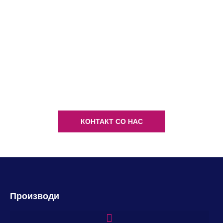
КОНТАКТИРАЈТЕ НЕ ДЕНЕС
ПОВРЗЕТЕ СЕ СО НАС И
ИНФОРМИРАЈТЕ СЕ ДЕТАЛНО ЗА
НАШИТЕ ПРОИЗВОДИ
КОНТАКТ СО НАС
Производи