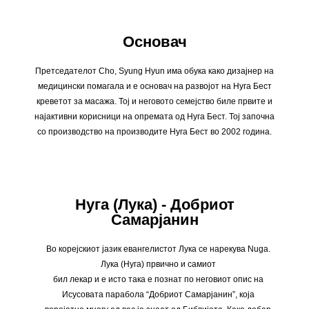
Основач
Претседателот Cho, Syung Hyun има обука како дизајнер на
медицински помагала и е основач на развојот на Нуга Бест
креветот за масажа. Тој и неговото семејство биле првите и
најактивни корисници на опремата од Нуга Бест. Тој започна
со производство на производите Нуга Бест во 2002 година.
Нуга (Лука) - Добриот
Самарјанин
Во корејскиот јазик евангелистот Лука се нарекува Nuga.
Лука (Нуга) првично и самиот
бил лекар и е исто така е познат по неговиот опис на
Исусовата парабола “Добриот Самарјанин”, која