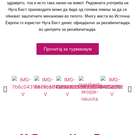
здравјето, тоа е исто така начин на живот. Редовната употреба на
Нуга Бест производите може да биде од голема помош за да се
обноват заштитните механизми во телото. Многу места во Источна
Европа го користат Нуга Бест денес официјално за рехабилитација
во центрите за рехабилитација.
Прочитај за турманиум