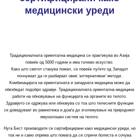
медицински уреди
Традиционалната ориентална медицина се практикува во Азија
повеќе од 5000 години и има големо искуство.
Како што светот станува помал, се повеќе луѓето од Западот
почнуваат да ги разбираат овие ‘алтернативни‘ методи.
Комбинацијата на ориенталната и западната медицина може да
обезбедат подобро здравје. Традиционалната ориентална медицина
работи на обновување на функцијата на органите во телото.
Здравјето се одржува или обновува со тоа што телесните функции
се доведуваат во рамнотежа и доаѓа до зголемување на природниот
имунолошки систем на телото.
Нуга Бест производите се сертифицирани како медицински уреди, но
тоа не е само опрема што помага да се спречи болеста и сочува