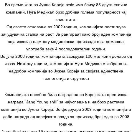
Во време кога во Јужна Кореја веќе има близу 85 други слични
компании, Нуга Медикал брзо добива голема популарност кај
клиентите.
Од своето основање во 2002 година, компанијата постигнува
зачудувачка стапка на раст. Ја рангираат како број еден компанија
која извезла најмногу медицински производи е за домашна
употреба веќе 4 последователни години.
Во јуни 2008 година, компанијата заокружи 100 милиони долари од
извоз. Неколку години, компанијата Нуга Медикал е избрана за
најдобра компанија во Јужна Кореја за својата единствена
технологија и стручност
Компанијата посебно била наградена со Корејската престижна
награда “Jang Young shill” за најуспешна и најбрзо растечка
компанија во Јужна Кореја. Во февруари 2009 година компанијата
доби награда од корејската влада за производ број еден во 2008
година.
Nuga Best за само 16 години од своето основање има извонреден