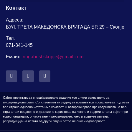
Контакт
Адреса:
БУЛ. ТРЕТА МАКЕДОНСКА БРИГАДА БР. 29 – Скопје
Тел.
071-341-145
Емаил:
nugabest.skopje@gmail.com
Сајтот претставува специјализирано издание кое служи единствено за
информациони цели. Сопственикот
ги задржува правата кои произлегуваат од оваа
веб страна односно истата има комплетни авторски права врз содржината на веб
страната
и воедно н
е е дозвол
ено
користење на логото
и содржината на сајтот
при
кореспонденција, огласување и рекламирање, како и вршење измени,
репродукција
на истата од други лица и затоа не сноси одговорност
.