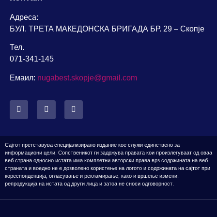
Адреса:
БУЛ. ТРЕТА МАКЕДОНСКА БРИГАДА БР. 29 – Скопје
Тел.
071-341-145
Емаил:
nugabest.skopje@gmail.com
Сајтот претставува специјализирано издание кое служи единствено за
информациони цели. Сопственикот
ги задржува правата кои произлегуваат од оваа
веб страна односно истата има комплетни авторски права врз содржината на веб
страната
и воедно н
е е дозвол
ено
користење на логото
и содржината на сајтот
при
кореспонденција, огласување и рекламирање, како и вршење измени,
репродукција
на истата од други лица и затоа не сноси одговорност
.