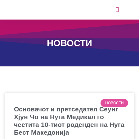
ИСКУСТВА ОД КОРИСНИЦИТЕ
НОВОСТИ
НОВОСТИ
Основачот и претседател Сеунг
Хјун Чо на Нуга Медикал го
честита 10-тиот роденден на Нуга
Бест Македонија